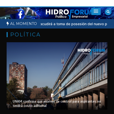
Saltar
al
contenido
AL MOMENTO
ial
Sheinbaum no acudirá a toma de posesión del nuevo president
POLÍTICA
UNAM confirma que examen de control para aspirantes no
tendrá costo adicional