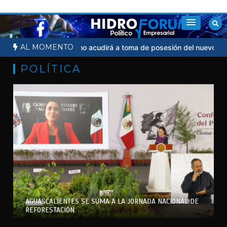
Saltar
al
contenido
AL MOMENTO
dicial
Sheinbaum no acudirá a toma de posesión del nuevo presid
POLÍTICA
AGUASCALIENTES SE SUMA A LA JORNADA NACIONAL DE
REFORESTACIÓN