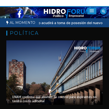
Saltar
al
contenido
AL MOMENTO
icial
Sheinbaum no acudirá a toma de posesión del nuevo preside
POLÍTICA
UNAM confirma que examen de control para aspirantes no
tendrá costo adicional