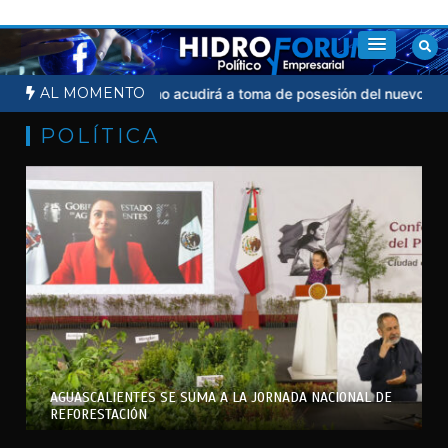
Saltar
al
contenido
AL MOMENTO
icial
Sheinbaum no acudirá a toma de posesión del nuevo preside
POLÍTICA
AGUASCALIENTES SE SUMA A LA JORNADA NACIONAL DE
REFORESTACIÓN