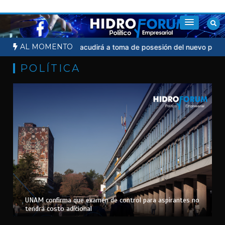
Saltar
al
contenido
AL MOMENTO
al
Sheinbaum no acudirá a toma de posesión del nuevo president
POLÍTICA
UNAM confirma que examen de control para aspirantes no
tendrá costo adicional