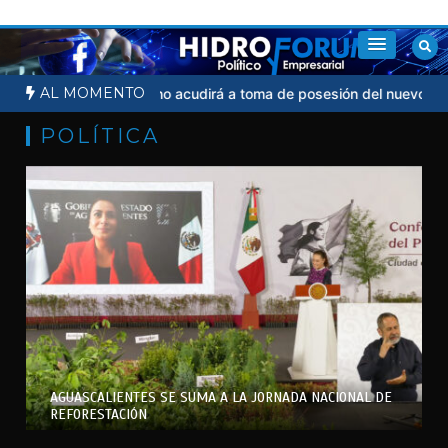
Saltar
al
contenido
AL MOMENTO
dicial
Sheinbaum no acudirá a toma de posesión del nuevo presid
POLÍTICA
AGUASCALIENTES SE SUMA A LA JORNADA NACIONAL DE
REFORESTACIÓN