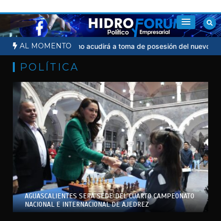
Saltar
al
contenido
AL MOMENTO
udicial
Sheinbaum no acudirá a toma de posesión del nuevo presi
POLÍTICA
AGUASCALIENTES SERÁ SEDE DEL CUARTO CAMPEONATO
NACIONAL E INTERNACIONAL DE AJEDREZ