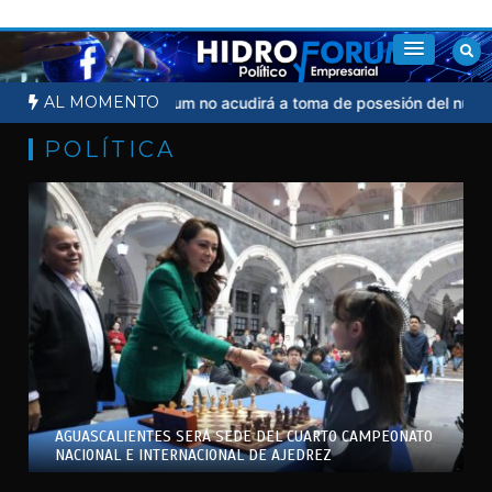
Saltar
al
contenido
AL MOMENTO
 judicial
Sheinbaum no acudirá a toma de posesión del nuevo pre
POLÍTICA
AGUASCALIENTES SERÁ SEDE DEL CUARTO CAMPEONATO
NACIONAL E INTERNACIONAL DE AJEDREZ