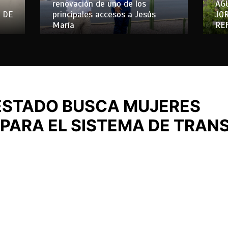
renovación de uno de los
AG
 DE
principales accesos a Jesús
JO
María
RE
ESTADO BUSCA MUJERES
PARA EL SISTEMA DE TRAN