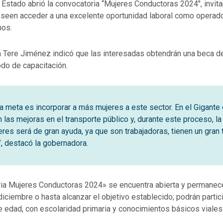
 Estado abrió la convocatoria “Mujeres Conductoras 2024″, invit
seen acceder a una excelente oportunidad laboral como operad
nos.
 Tere Jiménez indicó que las interesadas obtendrán una beca d
odo de capacitación.
la meta es incorporar a más mujeres a este sector. En el Gigante
n las mejoras en el transporte público y, durante este proceso, l
eres será de gran ayuda, ya que son trabajadoras, tienen un gran 
, destacó la gobernadora.
ia Mujeres Conductoras 2024» se encuentra abierta y permanec
diciembre o hasta alcanzar el objetivo establecido; podrán parti
 edad, con escolaridad primaria y conocimientos básicos viales