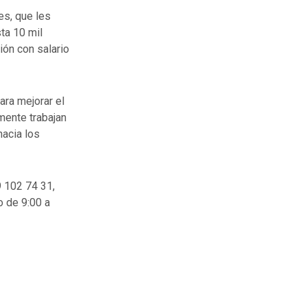
es, que les
ta 10 mil
ión con salario
ara mejorar el
mente trabajan
hacia los
 102 74 31,
o de 9:00 a