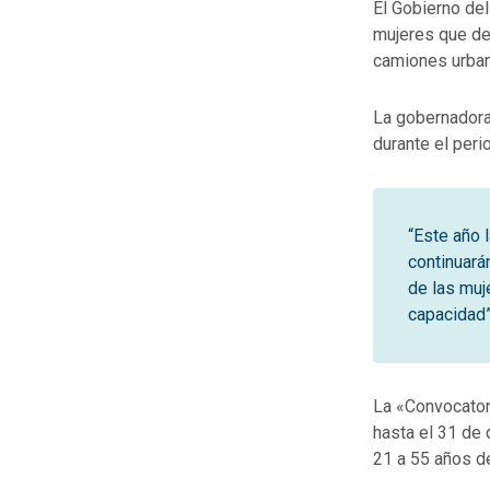
El Gobierno del
mujeres que de
camiones urba
La gobernadora
durante el peri
“Este año 
continuará
de las muj
capacidad”
La «Convocator
hasta el 31 de 
21 a 55 años de