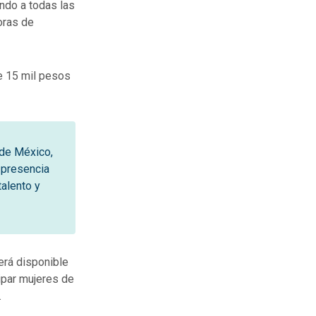
ando a todas las
oras de
e 15 mil pesos
 de México,
a presencia
talento y
erá disponible
cipar mujeres de
.