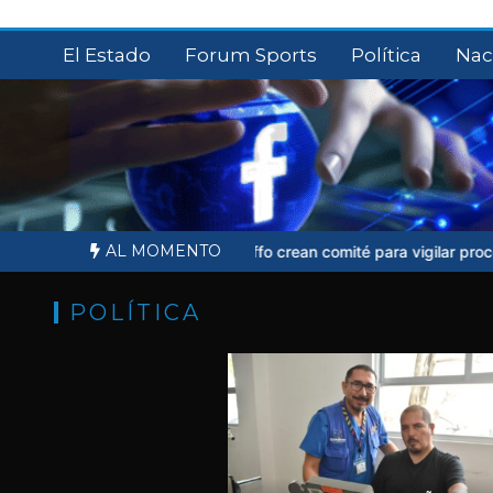
Saltar
al
El Estado
Forum Sports
Política
Nac
contenido
AL MOMENTO
iares de Ernesto Ruffo crean comité para vigilar proceso judicial
Sh
POLÍTICA