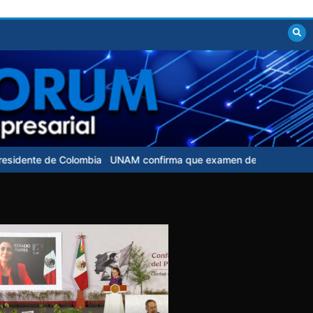
lombia
UNAM confirma que examen de control para aspirantes no t