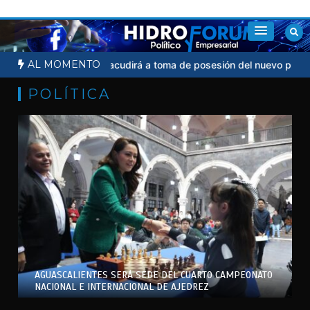
Saltar
al
contenido
AL MOMENTO
al
Sheinbaum no acudirá a toma de posesión del nuevo presidente
POLÍTICA
AGUASCALIENTES SERÁ SEDE DEL CUARTO CAMPEONATO
NACIONAL E INTERNACIONAL DE AJEDREZ