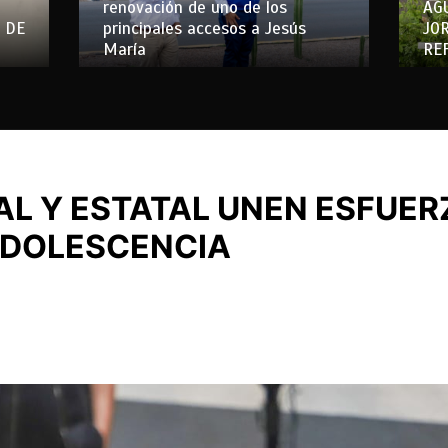
renovación de uno de los
AG
 DE
principales accesos a Jesús
JO
María
RE
AL Y ESTATAL UNEN ESFUER
 ADOLESCENCIA