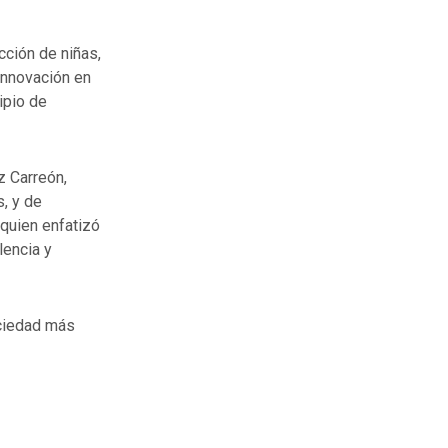
cción de niñas,
innovación en
ipio de
z Carreón,
, y de
 quien enfatizó
lencia y
ociedad más