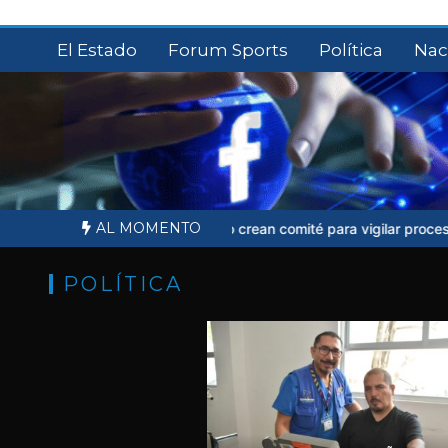
Saltar
al
El Estado
Forum Sports
Política
Nac
contenido
AL MOMENTO
esto Ruffo crean comité para vigilar proceso judicial
Sheinbaum no 
POLÍTICA