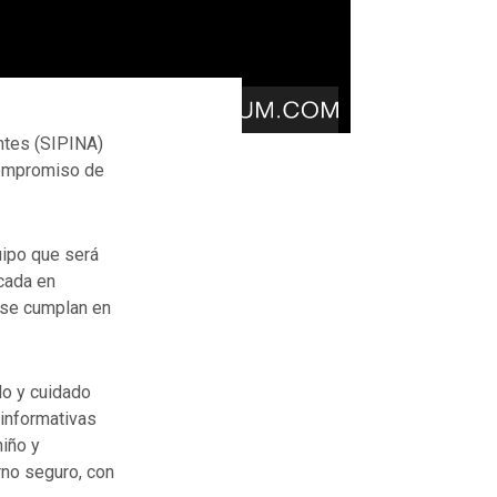
ntes (SIPINA)
compromiso de
uipo que será
cada en
 se cumplan en
lo y cuidado
 informativas
niño y
rno seguro, con