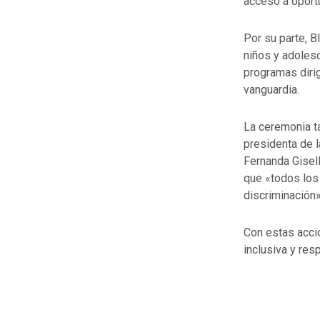
acceso a oport
Por su parte, B
niños y adolesc
programas dirig
vanguardia.
La ceremonia ta
presidenta de 
Fernanda Gisell
que «todos los 
discriminación»
Con estas acci
inclusiva y res