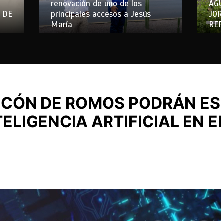
renovación de uno de los
AG
 DE
principales accesos a Jesús
JO
María
RE
NCÓN DE ROMOS PODRÁN ES
ELIGENCIA ARTIFICIAL EN 