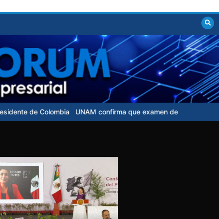
UNAM confirma que examen de control para aspirantes no tendrá co