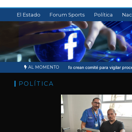
Saltar
al
El Estado
Forum Sports
Política
Nac
contenido
AL MOMENTO
Ernesto Ruffo crean comité para vigilar proceso judicial
Sheinbaum n
POLÍTICA