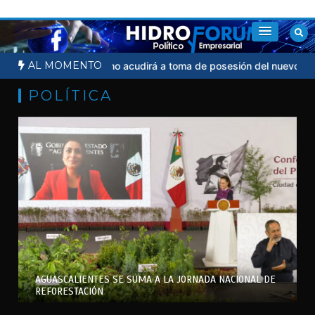
Saltar
al
contenido
AL MOMENTO
dicial
Sheinbaum no acudirá a toma de posesión del nuevo presid
POLÍTICA
AGUASCALIENTES SE SUMA A LA JORNADA NACIONAL DE
REFORESTACIÓN