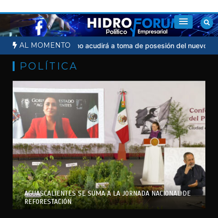
Saltar
al
contenido
AL MOMENTO
dicial
Sheinbaum no acudirá a toma de posesión del nuevo presid
POLÍTICA
AGUASCALIENTES SE SUMA A LA JORNADA NACIONAL DE
REFORESTACIÓN