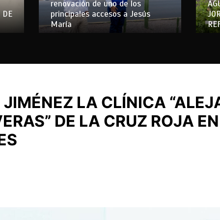
renovación de uno de los
AG
 DE
principales accesos a Jesús
JO
María
RE
 JIMÉNEZ LA CLÍNICA “ALE
ERAS” DE LA CRUZ ROJA EN
ES