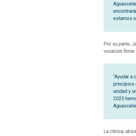
Aguascalie
encontrará
estamos or
Por su parte, J
vocación firme:
“Ayudar a 
principios
unidad y u
2025 hemos
Aguascalie
La clínica, ubi