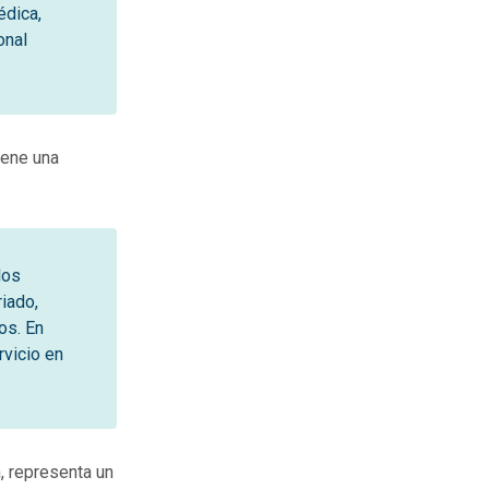
édica,
onal
iene una
los
riado,
os. En
vicio en
, representa un