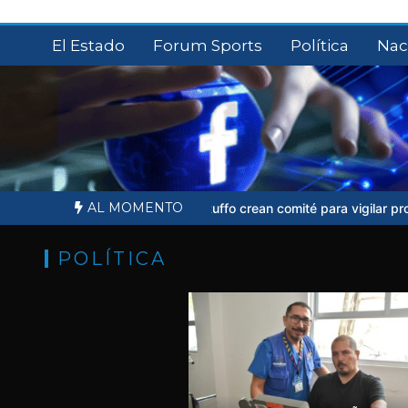
Saltar
al
El Estado
Forum Sports
Política
Nac
contenido
AL MOMENTO
de Ernesto Ruffo crean comité para vigilar proceso judicial
Sheinbau
POLÍTICA