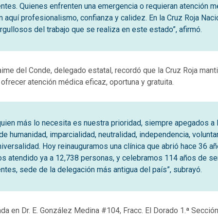
ntes. Quienes enfrenten una emergencia o requieran atención m
n aquí profesionalismo, confianza y calidez. En la Cruz Roja Naci
gullosos del trabajo que se realiza en este estado”, afirmó.
aime del Conde, delegado estatal, recordó que la Cruz Roja mant
 ofrecer atención médica eficaz, oportuna y gratuita.
quien más lo necesita es nuestra prioridad, siempre apegados a 
 de humanidad, imparcialidad, neutralidad, independencia, volunta
niversalidad. Hoy reinauguramos una clínica que abrió hace 36 añ
 atendido ya a 12,738 personas, y celebramos 114 años de ser
ntes, sede de la delegación más antigua del país”, subrayó.
cada en Dr. E. González Medina #104, Fracc. El Dorado 1.ª Sección