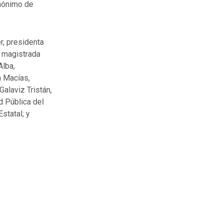
inónimo de
r, presidenta
 magistrada
Alba,
a Macías,
alaviz Tristán,
d Pública del
statal; y