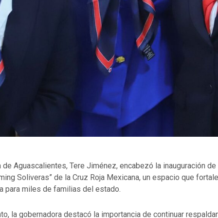
 de Aguascalientes, Tere Jiménez, encabezó la inauguración de l
ing Soliveras” de la Cruz Roja Mexicana, un espacio que fortale
 para miles de familias del estado.
to, la gobernadora destacó la importancia de continuar respalda