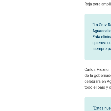
Roja para ampli
“La Cruz R
Aguascalie
Esta clíni
quienes co
siempre pa
Carlos Freaner 
de la gobernad
celebrará en Ag
todo el país y
“Estas nue