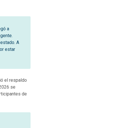
egó a
 gente.
 estado. A
or estar
ió el respaldo
 2026 se
rticipantes de