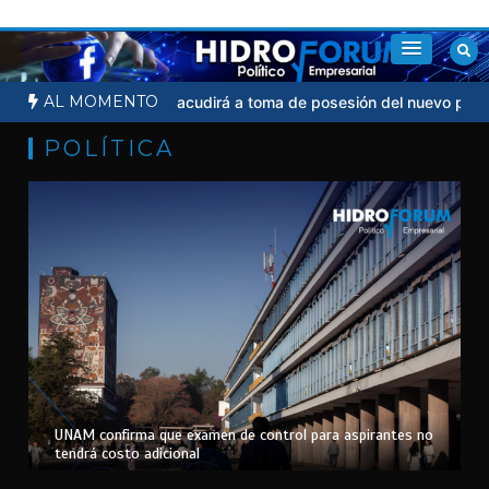
Saltar
al
contenido
AL MOMENTO
ial
Sheinbaum no acudirá a toma de posesión del nuevo president
POLÍTICA
UNAM confirma que examen de control para aspirantes no
tendrá costo adicional