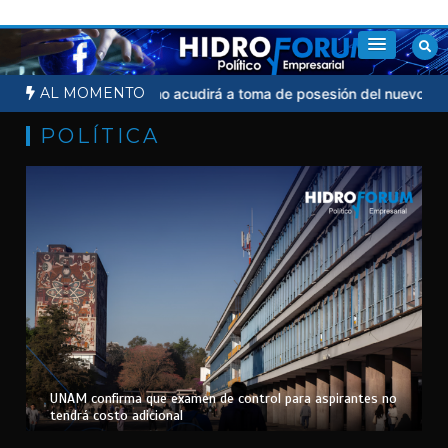
Saltar
al
contenido
AL MOMENTO
cial
Sheinbaum no acudirá a toma de posesión del nuevo presiden
POLÍTICA
UNAM confirma que examen de control para aspirantes no
tendrá costo adicional