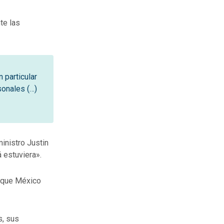
te las
 particular
onales (…)
inistro Justin
 estuviera».
e que México
s, sus