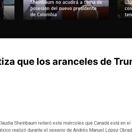
Sheinbaum no acudirá a toma de
UN
posesión del nuevo presidente
con
de Colombia
ten
iza que los aranceles de Tru
Claudia Sheinbaum reiteró este miércoles que Canadá está en el
xico realizó durante el sexenio de Andrés Manuel López Obrad