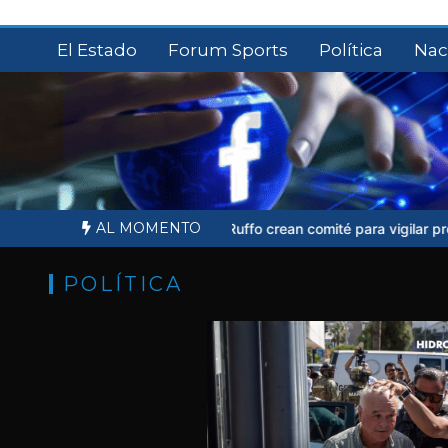
Saltar
al
El Estado
Forum Sports
Política
Nac
contenido
AL MOMENTO
miliares de Ernesto Ruffo crean comité para vigilar proceso judicial
POLÍTICA