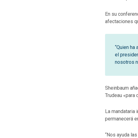
En su conferenc
afectaciones qu
“Quien ha 
el preside
nosotros n
Sheinbaum añad
Trudeau «para 
La mandataria i
permanecerá en 
“Nos ayuda las