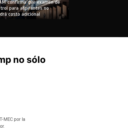
AM confirma que examen de
trol para aspirantes no
drá costo adicional
mp no sólo
 T-MEC por la
or.