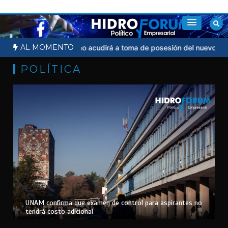
Saltar
al
contenido
AL MOMENTO
icial
Sheinbaum no acudirá a toma de posesión del nuevo preside
POLÍTICA
UNAM confirma que examen de control para aspirantes no
tendrá costo adicional