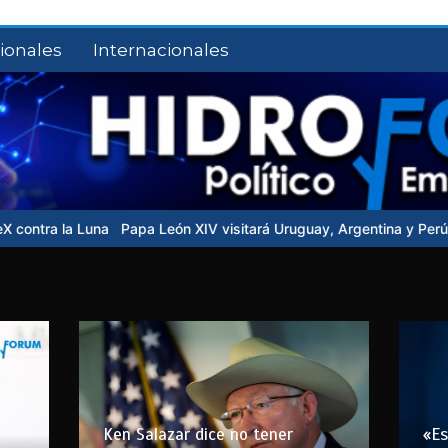
ionales
Internacionales
pa León XIV visitará Uruguay, Argentina y Perú en noviembre
Cong
Ken Salazar dice no tener
«Es