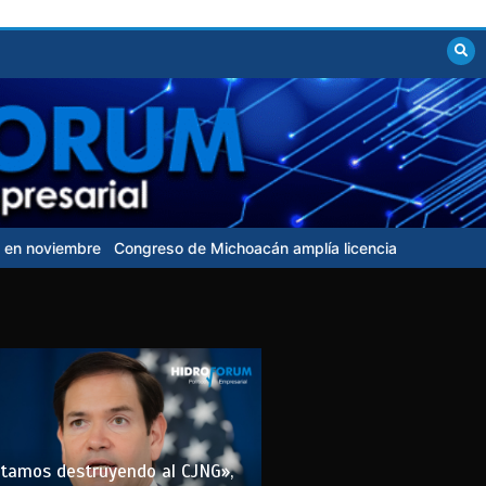
reso de Michoacán amplía licencia a fiscal que busca candidatura 
tamos destruyendo al CJNG»,