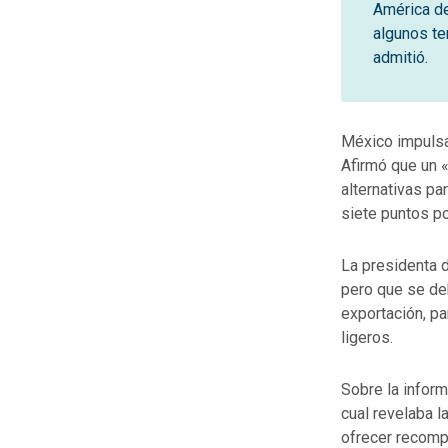
América de
algunos te
admitió.
México impulsa
Afirmó que un 
alternativas p
siete puntos po
La presidenta d
pero que se de
exportación, pa
ligeros.
Sobre la infor
cual revelaba l
ofrecer recomp