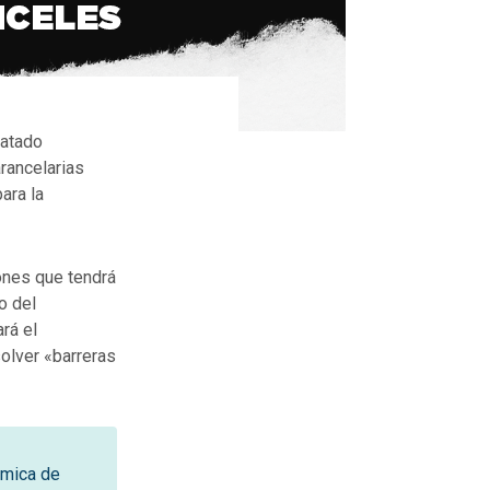
ratado
rancelarias
ara la
ones que tendrá
o del
rá el
solver «barreras
ómica de