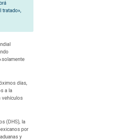
brá
 tratado»,
ndial
ando
 «solamente
róximos días,
s a la
s vehículos
os (DHS), la
 mexicanos por
 aduanas y