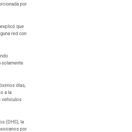
orcionada por
 explicó que
lguna red con
ando
 «solamente
róximos días,
s a la
s vehículos
os (DHS), la
 mexicanos por