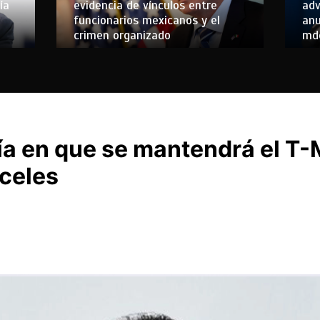
ía
evidencia de vínculos entre
adv
funcionarios mexicanos y el
anu
crimen organizado
mdd
a en que se mantendrá el T
nceles