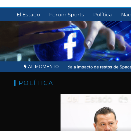
Saltar
al
El Estado
Forum Sports
Política
Nac
contenido
AL MOMENTO
sta importancia a impacto de restos de SpaceX contra la Luna
Pa
POLÍTICA