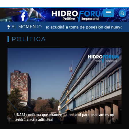
Saltar
al
contenido
AL MOMENTO
dicial
Sheinbaum no acudirá a toma de posesión del nuevo presid
POLÍTICA
UNAM confirma que examen de control para aspirantes no
tendrá costo adicional