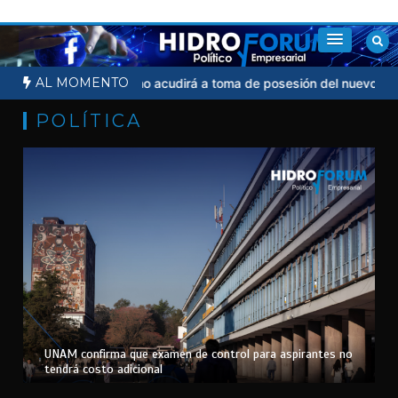
Saltar
al
contenido
AL MOMENTO
cial
Sheinbaum no acudirá a toma de posesión del nuevo presiden
POLÍTICA
UNAM confirma que examen de control para aspirantes no
tendrá costo adicional