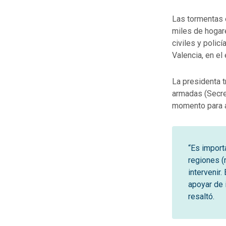
Las tormentas 
miles de hogare
civiles y polic
Valencia, en el
La presidenta t
armadas (Secret
momento para at
“Es import
regiones (m
intervenir
apoyar de 
resaltó.