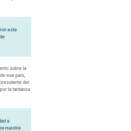
eron esta
 de
ento sobre la
 de ese país,
 presidente del
por la tardanza
dad a
ea nuestra