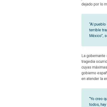
dejado por lo 
“Al pueblo 
terrible t
México”, s
La gobernante 
tragedia ocurri
cuyas máximas f
gobierno españ
en atender la 
“Yo creo q
todos, hay