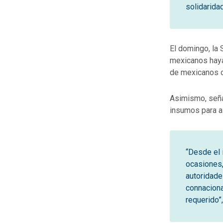
solidarida
El domingo, la 
mexicanos hayan
de mexicanos o
Asimismo, señal
insumos para as
“Desde el i
ocasiones,
autoridade
connaciona
requerido”,