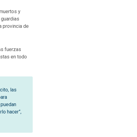
muertos y
 guardias
a provincia de
as fuerzas
istas en todo
ito, las
para
a puedan
lo hacer”,