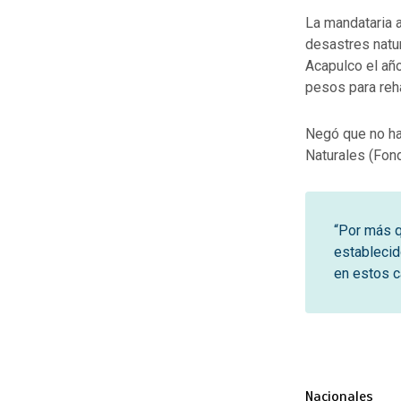
La mandataria 
desastres natur
Acapulco el año
pesos para reha
Negó que no ha
Naturales (Fon
“Por más q
establecid
en estos c
Nacionales