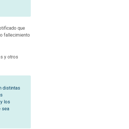
otificado que
o fallecimiento
es y otros
n distintas
as
y los
e sea