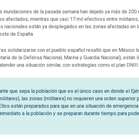
e inundaciones de la pasada semana han dejado ya más de 200 
s afectados, mientras que casi 17 mil efectivos entre militares,
ías nacionales están ya desplegados en las zonas afectadas en l
 este de España.
ras solidarizarse con el pueblo español resaltó que en México l
aría de la Defensa Nacional, Marina y Guardia Nacional), están l
ender una situación similar, con estrategias como el plan DNIII.
ante que sepa la población que es el único caso en donde el Ejérc
ilitares), las zonas (militares) no requieren una orden superior 
. Ellos están preparados para que en una situación de emergenci
inmediato a la población y se preparan durante tiempo para poder