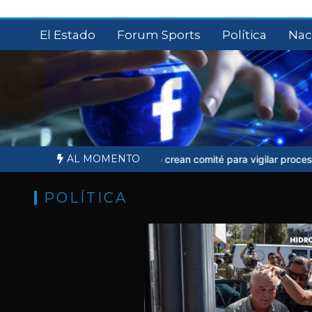
Saltar
al
El Estado
Forum Sports
Política
Nac
contenido
AL MOMENTO
res de Ernesto Ruffo crean comité para vigilar proceso judicial
Shei
POLÍTICA