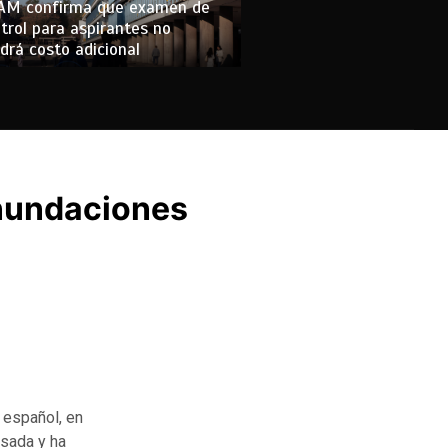
AM confirma que examen de
trol para aspirantes no
drá costo adicional
inundaciones
 español, en
asada y ha