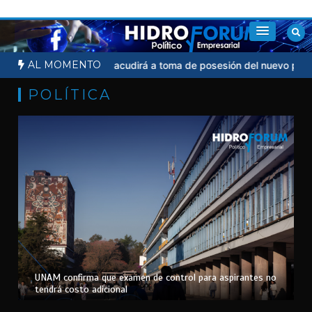
Saltar
al
contenido
AL MOMENTO
al
Sheinbaum no acudirá a toma de posesión del nuevo presidente
POLÍTICA
UNAM confirma que examen de control para aspirantes no
tendrá costo adicional