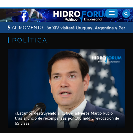
Saltar
al
contenido
AL MOMENTO
 la Luna
Papa León XIV visitará Uruguay, Argentina y Perú en nov
POLÍTICA
«Estamos destruyendo al CJNG», advierte Marco Rubio
tras anuncio de recompensas por 100 mdd y revocación de
65 visas