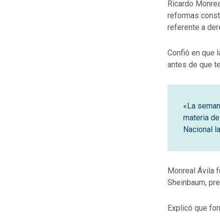
Ricardo Monrea
reformas consti
referente a de
Confió en que 
antes de que t
«La semana
materia de
Nacional l
Monreal Ávila f
Sheinbaum, pre
Explicó que for