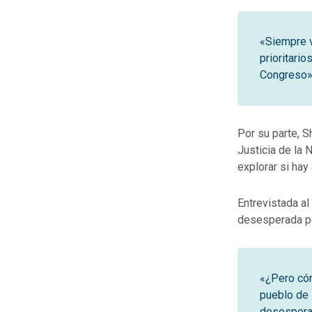
«Siempre v
prioritari
Congreso»
Por su parte, 
Justicia de la
explorar si hay 
Entrevistada al
desesperada po
«¿Pero cóm
pueblo de 
desesperaci