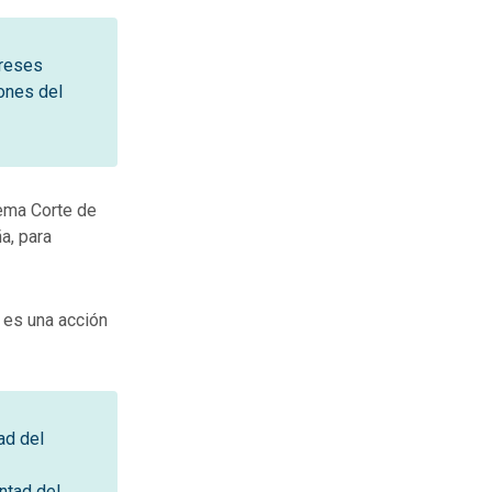
ereses
iones del
rema Corte de
a, para
o es una acción
ad del
untad del