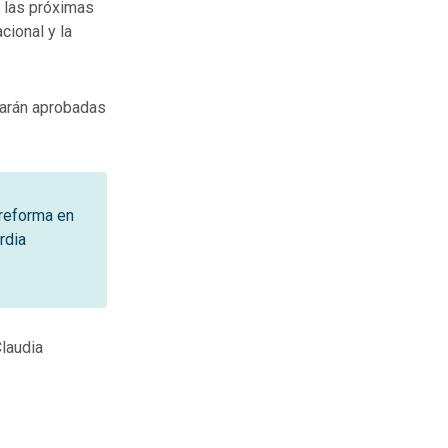
 las próximas
cional y la
tarán aprobadas
 reforma en
rdia
Claudia