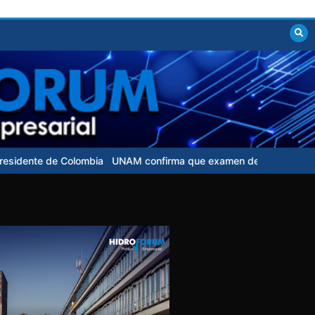
olombia
UNAM confirma que examen de control para aspirantes no t