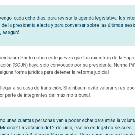
engo, cada ocho días, para revisar la agenda legislativa, los int
os de la presidenta electa y para conversar sobre las últimas ses
, aseguró.
Sheinbaum Pardo criticó este jueves que los ministros de la Sup
 Nación (SCJN) haya sido convocado por su presidenta, Norma Piñ
alguna forma jurídica para detener la reforma judicial.
 llegar a su casa de transición, Sheinbaum evitó valorar si es es
r parte de integrantes del máximo tribunal.
o unas cuantas personas van a poder echar para atrás la volunt
México? La votación del 2 de junio, eso no es legal no sé si es
ón, lo que (sí) ellos están en contra. Pero, pues, aquí es la vol