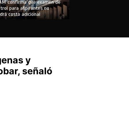
AM confirma que examen de
trol para aspirantes no
drá costo adicional
genas y
obar, señaló