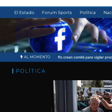
Saltar
al
El Estado
Forum Sports
Política
Nac
contenido
AL MOMENTO
iares de Ernesto Ruffo crean comité para vigilar proceso judicial
Sh
POLÍTICA