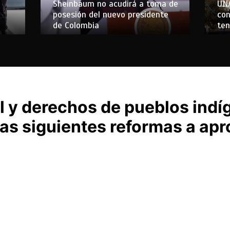
Sheinbaum no acudirá a toma de
UN
posesión del nuevo presidente
con
de Colombia
ten
l y derechos de pueblos indí
as siguientes reformas a apr