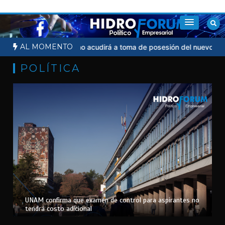
Saltar
al
contenido
AL MOMENTO
dicial
Sheinbaum no acudirá a toma de posesión del nuevo presid
POLÍTICA
UNAM confirma que examen de control para aspirantes no
tendrá costo adicional