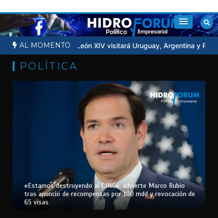
Saltar
al
contenido
AL MOMENTO
ntra la Luna
Papa León XIV visitará Uruguay, Argentina y Perú en 
POLÍTICA
«Estamos destruyendo al CJNG», advierte Marco Rubio
tras anuncio de recompensas por 100 mdd y revocación de
65 visas