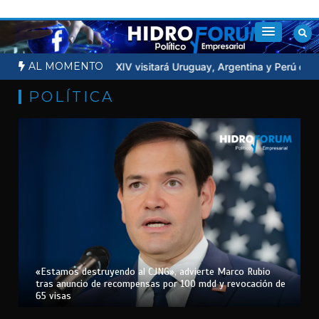
Saltar
al
contenido
AL MOMENTO
Luna
Papa León XIV visitará Uruguay, Argentina y Perú en noviemb
POLÍTICA
«Estamos destruyendo al CJNG», advierte Marco Rubio
tras anuncio de recompensas por 100 mdd y revocación de
65 visas