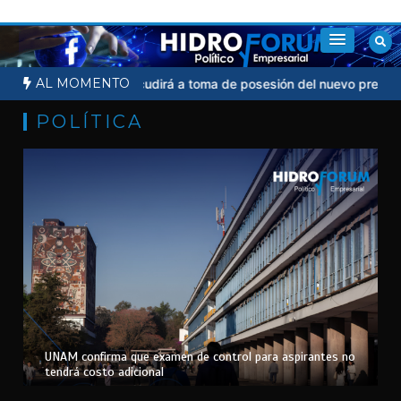
Saltar
al
contenido
AL MOMENTO
heinbaum no acudirá a toma de posesión del nuevo presidente de 
POLÍTICA
UNAM confirma que examen de control para aspirantes no
tendrá costo adicional