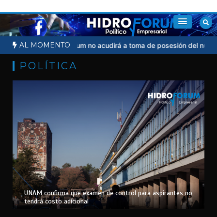
Saltar
al
contenido
AL MOMENTO
o judicial
Sheinbaum no acudirá a toma de posesión del nuevo pre
POLÍTICA
UNAM confirma que examen de control para aspirantes no
tendrá costo adicional