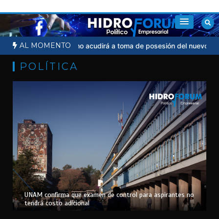
Saltar
al
contenido
AL MOMENTO
icial
Sheinbaum no acudirá a toma de posesión del nuevo preside
POLÍTICA
UNAM confirma que examen de control para aspirantes no
tendrá costo adicional