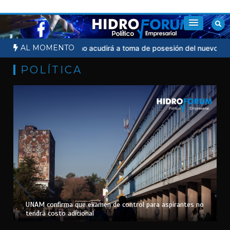
Saltar
al
contenido
AL MOMENTO
ial
Sheinbaum no acudirá a toma de posesión del nuevo president
POLÍTICA
UNAM confirma que examen de control para aspirantes no
tendrá costo adicional