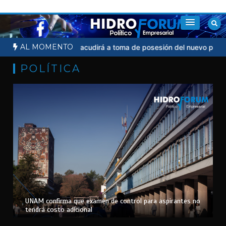
Saltar
al
contenido
AL MOMENTO
Sheinbaum no acudirá a toma de posesión del nuevo presidente d
POLÍTICA
UNAM confirma que examen de control para aspirantes no
tendrá costo adicional