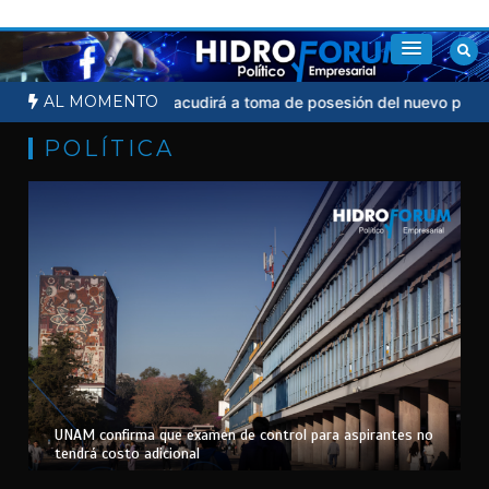
Saltar
al
contenido
AL MOMENTO
l
Sheinbaum no acudirá a toma de posesión del nuevo presidente 
POLÍTICA
UNAM confirma que examen de control para aspirantes no
tendrá costo adicional