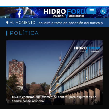
Saltar
al
contenido
AL MOMENTO
Sheinbaum no acudirá a toma de posesión del nuevo presidente d
POLÍTICA
UNAM confirma que examen de control para aspirantes no
tendrá costo adicional