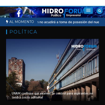
Saltar
al
contenido
AL MOMENTO
cial
Sheinbaum no acudirá a toma de posesión del nuevo presiden
POLÍTICA
UNAM confirma que examen de control para aspirantes no
tendrá costo adicional