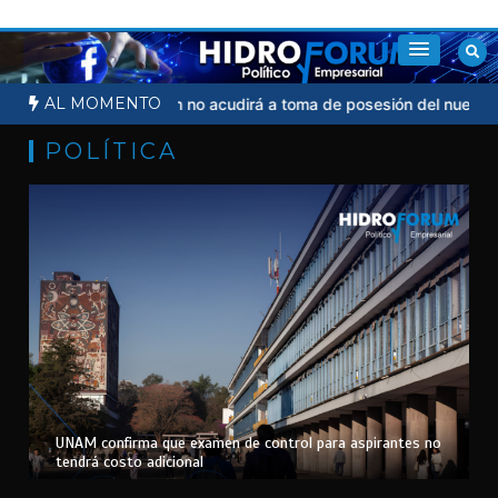
Saltar
al
contenido
AL MOMENTO
dicial
Sheinbaum no acudirá a toma de posesión del nuevo presid
POLÍTICA
UNAM confirma que examen de control para aspirantes no
tendrá costo adicional