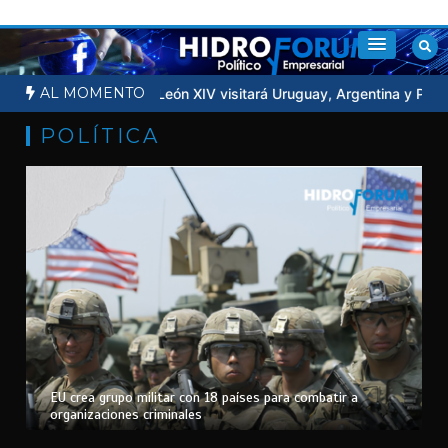
Saltar
al
contenido
AL MOMENTO
ra la Luna
Papa León XIV visitará Uruguay, Argentina y Perú en n
POLÍTICA
EU crea grupo militar con 18 países para combatir a
organizaciones criminales