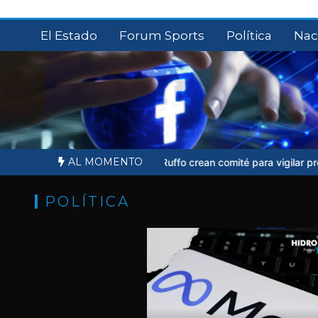
Saltar
al
El Estado
Forum Sports
Política
Nac
contenido
AL MOMENTO
Familiares de Ernesto Ruffo crean comité para vigilar proceso judici
POLÍTICA