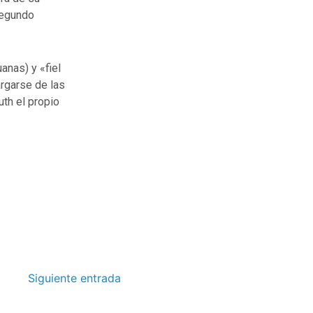
segundo
anas) y «fiel
argarse de las
uth el propio
Siguiente entrada