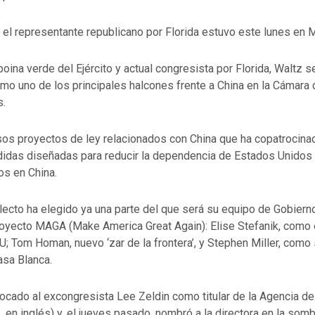
, el representante republicano por Florida estuvo este lunes en 
oina verde del Ejército y actual congresista por Florida, Waltz s
mo uno de los principales halcones frente a China en la Cámara 
s.
rsos proyectos de ley relacionados con China que ha copatrocina
idas diseñadas para reducir la dependencia de Estados Unidos
dos en China.
lecto ha elegido ya una parte del que será su equipo de Gobiern
oyecto MAGA (Make America Great Again): Elise Stefanik, como
U; Tom Homan, nuevo ‘zar de la frontera’, y Stephen Miller, como
Casa Blanca.
ocado al excongresista Lee Zeldin como titular de la Agencia de
 en inglés) y, el jueves pasado, nombró a la directora en la som