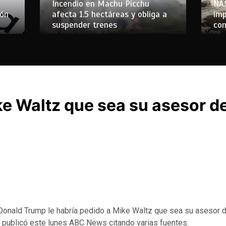
NAS
Incendio en Machu Picchu
imp
ión
afecta 1.5 hectáreas y obliga a
con
suspender trenes
ke Waltz que sea su asesor d
 Donald Trump le habría pedido a Mike Waltz que sea su asesor 
n publicó este lunes ABC News citando varias fuentes.