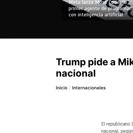
Meta lanza Muse Code, su
primer agente de programac
con inteligencia artificial
Trump pide a Mi
nacional
Inicio
Internacionales
El republicano
nacional, segú