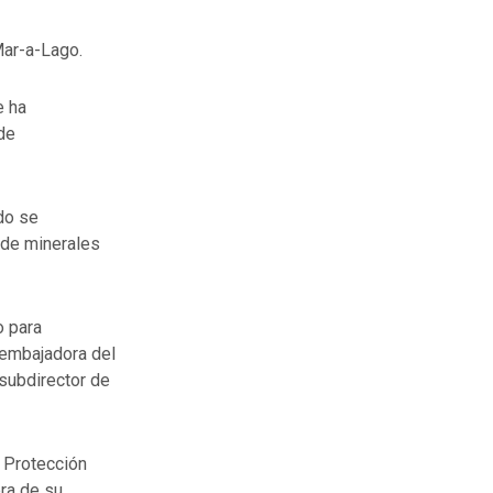
Mar-a-Lago.
e ha
de
do se
 de minerales
o para
 embajadora del
 subdirector de
 Protección
bra de su