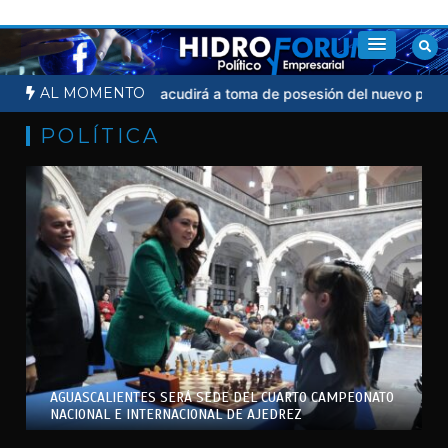
Saltar
al
contenido
AL MOMENTO
l
Sheinbaum no acudirá a toma de posesión del nuevo presidente 
POLÍTICA
AGUASCALIENTES SERÁ SEDE DEL CUARTO CAMPEONATO
NACIONAL E INTERNACIONAL DE AJEDREZ