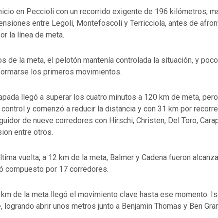
inicio en Peccioli con un recorrido exigente de 196 kilómetros, m
ensiones entre Legoli, Montefoscoli y Terricciola, antes de afront
or la línea de meta.
s de la meta, el pelotón mantenía controlada la situación, y po
ormarse los primeros movimientos.
apada llegó a superar los cuatro minutos a 120 km de meta, pero
 control y comenzó a reducir la distancia y con 31 km por recorre
uidor de nueve corredores con Hirschi, Christen, Del Toro, Car
ion entre otros.
 última vuelta, a 12 km de la meta, Balmer y Cadena fueron alcanz
ó compuesto por 17 corredores.
6 km de la meta llegó el movimiento clave hasta ese momento. Is
, logrando abrir unos metros junto a Benjamin Thomas y Ben Gran