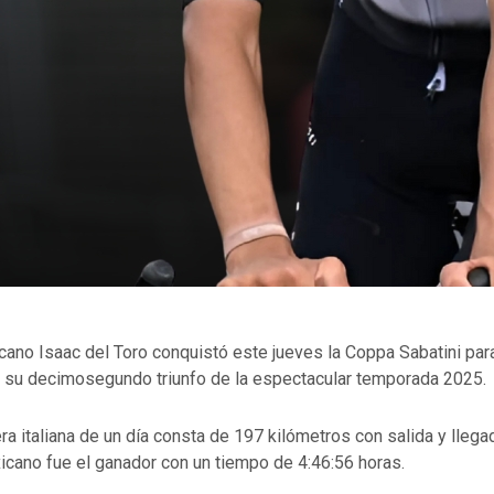
icano Isaac del Toro conquistó este jueves la Coppa Sabatini par
no, su decimosegundo triunfo de la espectacular temporada 2025.
era italiana de un día consta de 197 kilómetros con salida y llega
exicano fue el ganador con un tiempo de 4:46:56 horas.