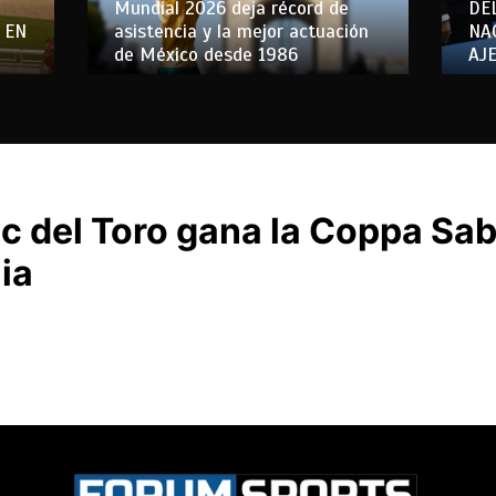
Mundial 2026 deja récord de
DE
 EN
asistencia y la mejor actuación
NA
de México desde 1986
AJ
c del Toro gana la Coppa Saba
lia