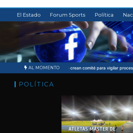
Saltar
al
El Estado
Forum Sports
Política
Nac
contenido
AL MOMENTO
nesto Ruffo crean comité para vigilar proceso judicial
Sheinbaum no 
POLÍTICA
ATLETAS MÁSTER DE