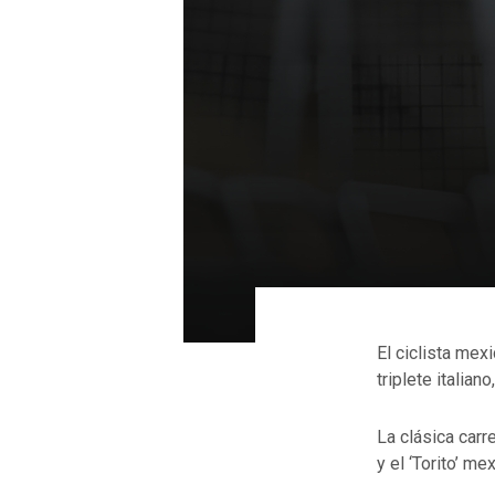
El ciclista mex
triplete italia
La clásica carr
y el ‘Torito’ m