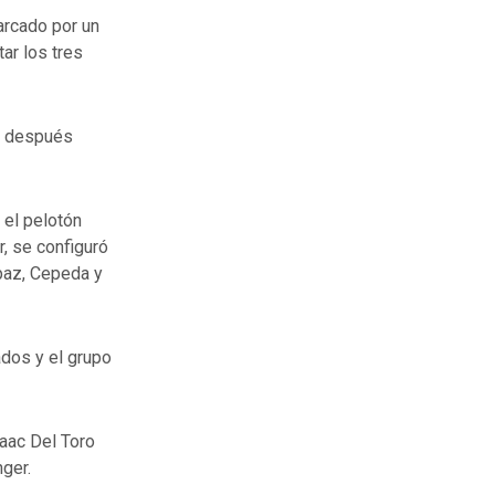
arcado por un
ar los tres
co después
 el pelotón
r, se configuró
apaz, Cepeda y
ados y el grupo
aac Del Toro
ger.