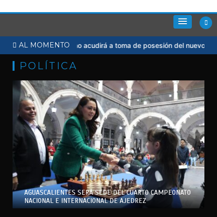
Saltar
al
contenido
AL MOMENTO
icial
Sheinbaum no acudirá a toma de posesión del nuevo preside
POLÍTICA
AGUASCALIENTES SERÁ SEDE DEL CUARTO CAMPEONATO
NACIONAL E INTERNACIONAL DE AJEDREZ