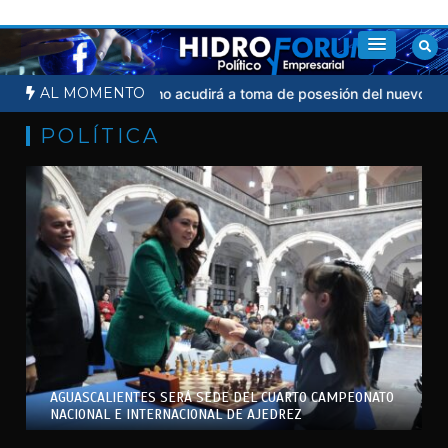
Saltar
al
contenido
AL MOMENTO
cial
Sheinbaum no acudirá a toma de posesión del nuevo presiden
POLÍTICA
AGUASCALIENTES SERÁ SEDE DEL CUARTO CAMPEONATO
NACIONAL E INTERNACIONAL DE AJEDREZ