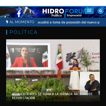
Saltar
al
contenido
AL MOMENTO
al
Sheinbaum no acudirá a toma de posesión del nuevo presidente
POLÍTICA
AGUASCALIENTES SE SUMA A LA JORNADA NACIONAL DE
REFORESTACIÓN