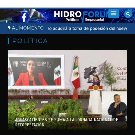
Saltar
al
contenido
AL MOMENTO
dicial
Sheinbaum no acudirá a toma de posesión del nuevo presid
POLÍTICA
AGUASCALIENTES SE SUMA A LA JORNADA NACIONAL DE
REFORESTACIÓN