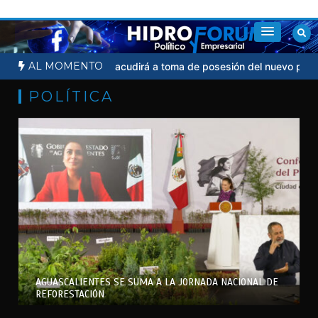
Saltar
al
contenido
AL MOMENTO
ial
Sheinbaum no acudirá a toma de posesión del nuevo president
POLÍTICA
AGUASCALIENTES SE SUMA A LA JORNADA NACIONAL DE
REFORESTACIÓN