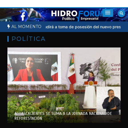
Saltar
al
contenido
AL MOMENTO
heinbaum no acudirá a toma de posesión del nuevo presidente de 
POLÍTICA
AGUASCALIENTES SE SUMA A LA JORNADA NACIONAL DE
REFORESTACIÓN