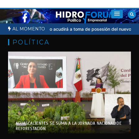
Saltar
al
contenido
AL MOMENTO
cial
Sheinbaum no acudirá a toma de posesión del nuevo presiden
POLÍTICA
AGUASCALIENTES SE SUMA A LA JORNADA NACIONAL DE
REFORESTACIÓN