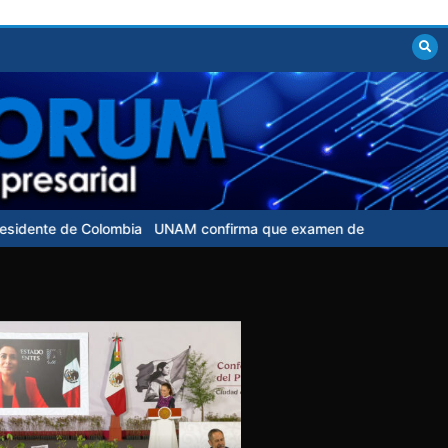
NAM confirma que examen de control para aspirantes no tendrá cost