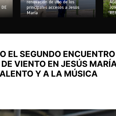
renovación de uno de los
AG
 DE
principales accesos a Jesús
JO
María
RE
BO EL SEGUNDO ENCUENTRO
DE VIENTO EN JESÚS MARÍA
ALENTO Y A LA MÚSICA