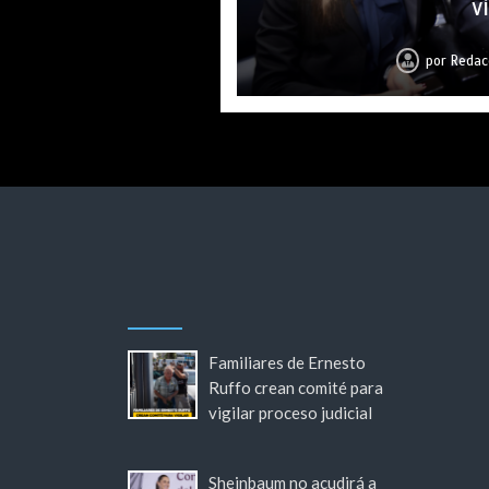
v
por
por
por
por
por
por
por
Redac
Redac
Redac
Redac
Redac
Redac
Redac
Familiares de Ernesto
Ruffo crean comité para
vigilar proceso judicial
Sheinbaum no acudirá a