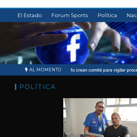
Saltar
al
El Estado
Forum Sports
Política
Nac
contenido
AL MOMENTO
nesto Ruffo crean comité para vigilar proceso judicial
Sheinbaum no
POLÍTICA