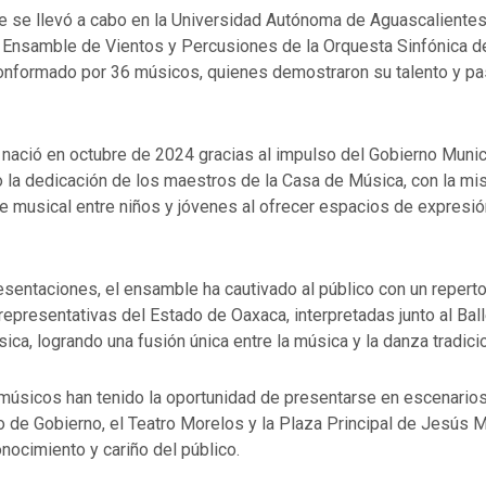
e se llevó a cabo en la Universidad Autónoma de Aguascalientes,
l Ensamble de Vientos y Percusiones de la Orquesta Sinfónica d
onformado por 36 músicos, quienes demostraron su talento y pas
nació en octubre de 2024 gracias al impulso del Gobierno Muni
o la dedicación de los maestros de la Casa de Música, con la mi
e musical entre niños y jóvenes al ofrecer espacios de expresió
sentaciones, el ensamble ha cautivado al público con un reperto
representativas del Estado de Oaxaca, interpretadas junto al Ball
ca, logrando una fusión única entre la música y la danza tradicio
músicos han tenido la oportunidad de presentarse en escenari
 de Gobierno, el Teatro Morelos y la Plaza Principal de Jesús M
onocimiento y cariño del público.